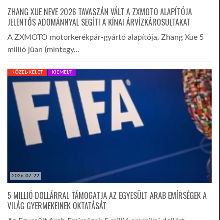
ZHANG XUE NEVE 2026 TAVASZÁN VÁLT A ZXMOTO ALAPÍTÓJA
JELENTŐS ADOMÁNNYAL SEGÍTI A KÍNAI ÁRVÍZKÁROSULTAKAT
A ZXMOTO motorkerékpár-gyártó alapítója, Zhang Xue 5
millió jüan (mintegy…
KÖZEL-KELET
KIEMELT
2026-07-22
5 MILLIÓ DOLLÁRRAL TÁMOGATJA AZ EGYESÜLT ARAB EMÍRSÉGEK A
VILÁG GYERMEKEINEK OKTATÁSÁT