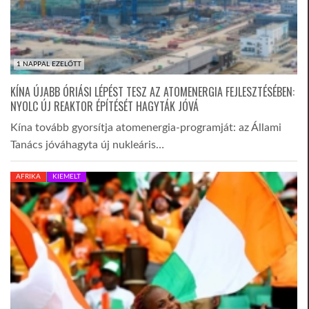
1 NAPPAL EZELŐTT
KÍNA ÚJABB ÓRIÁSI LÉPÉST TESZ AZ ATOMENERGIA FEJLESZTÉSÉBEN:
NYOLC ÚJ REAKTOR ÉPÍTÉSÉT HAGYTÁK JÓVÁ
Kína tovább gyorsítja atomenergia-programját: az Állami
Tanács jóváhagyta új nukleáris…
AFRIKA
KIEMELT