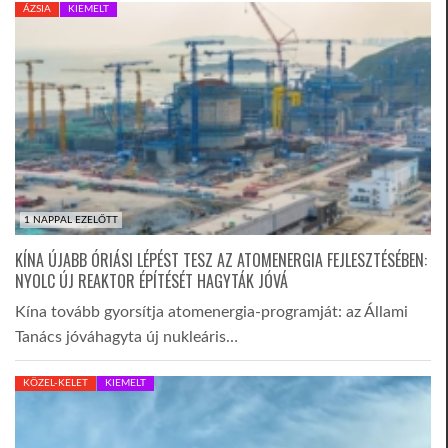
ÁZSIA
KIEMELT
1 NAPPAL EZELŐTT
KÍNA ÚJABB ÓRIÁSI LÉPÉST TESZ AZ ATOMENERGIA FEJLESZTÉSÉBEN:
NYOLC ÚJ REAKTOR ÉPÍTÉSÉT HAGYTÁK JÓVÁ
Kína tovább gyorsítja atomenergia-programját: az Állami
Tanács jóváhagyta új nukleáris…
KÖZEL-KELET
KIEMELT