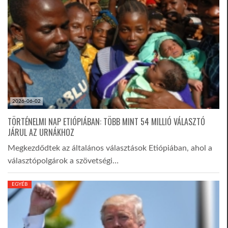
2026-06-02
TÖRTÉNELMI NAP ETIÓPIÁBAN: TÖBB MINT 54 MILLIÓ VÁLASZTÓ
JÁRUL AZ URNÁKHOZ
Megkezdődtek az általános választások Etiópiában, ahol a
választópolgárok a szövetségi…
EGYÉB