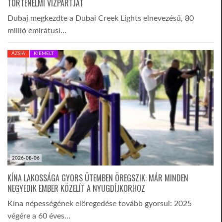
TÖRTÉNELMI VÍZPARTJÁT
Dubaj megkezdte a Dubai Creek Lights elnevezésű, 80
millió emirátusi…
ÁZSIA
KIEMELT
2026-08-06
KÍNA LAKOSSÁGA GYORS ÜTEMBEN ÖREGSZIK: MÁR MINDEN
NEGYEDIK EMBER KÖZELÍT A NYUGDÍJKORHOZ
Kína népességének elöregedése tovább gyorsul: 2025
végére a 60 éves…