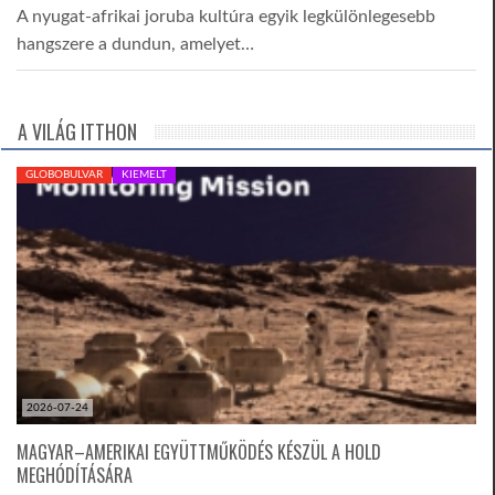
A nyugat-afrikai joruba kultúra egyik legkülönlegesebb
hangszere a dundun, amelyet…
A VILÁG ITTHON
GLOBOBULVAR
KIEMELT
2026-07-24
MAGYAR–AMERIKAI EGYÜTTMŰKÖDÉS KÉSZÜL A HOLD
MEGHÓDÍTÁSÁRA