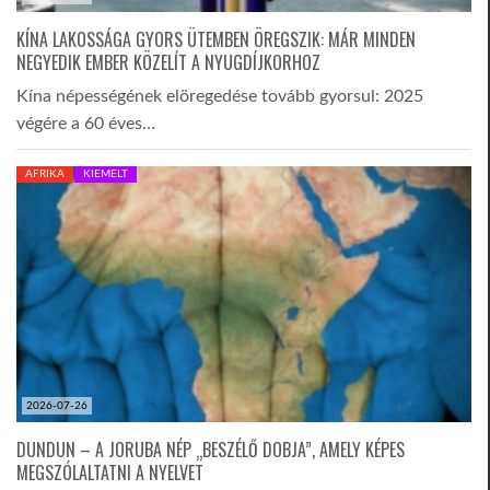
KÍNA LAKOSSÁGA GYORS ÜTEMBEN ÖREGSZIK: MÁR MINDEN
NEGYEDIK EMBER KÖZELÍT A NYUGDÍJKORHOZ
Kína népességének elöregedése tovább gyorsul: 2025
végére a 60 éves…
AFRIKA
KIEMELT
2026-07-26
DUNDUN – A JORUBA NÉP „BESZÉLŐ DOBJA”, AMELY KÉPES
MEGSZÓLALTATNI A NYELVET