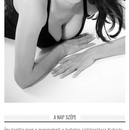
A NAP SZÉPE
Így tanítja meg a gyermekeit a tudatos szájápolásra Kulcsár