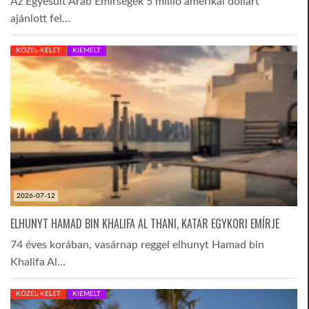
Az Egyesült Arab Emírségek 5 millió amerikai dollárt
ajánlott fel…
KÖZEL-KELET
KIEMELT
2026-07-12
ELHUNYT HAMAD BIN KHALIFA AL THANI, KATAR EGYKORI EMÍRJE
74 éves korában, vasárnap reggel elhunyt Hamad bin
Khalifa Al…
KÖZEL-KELET
KIEMELT