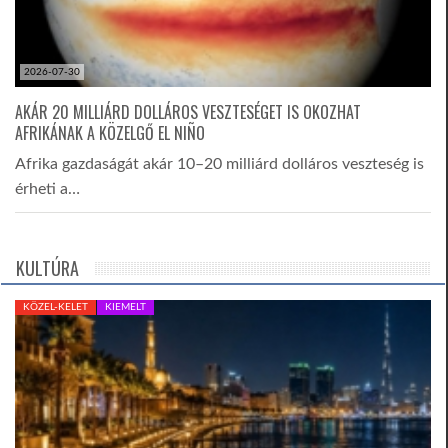
2026-07-30
AKÁR 20 MILLIÁRD DOLLÁROS VESZTESÉGET IS OKOZHAT
AFRIKÁNAK A KÖZELGŐ EL NIÑO
Afrika gazdaságát akár 10–20 milliárd dolláros veszteség is
érheti a…
KULTÚRA
KÖZEL-KELET
KIEMELT