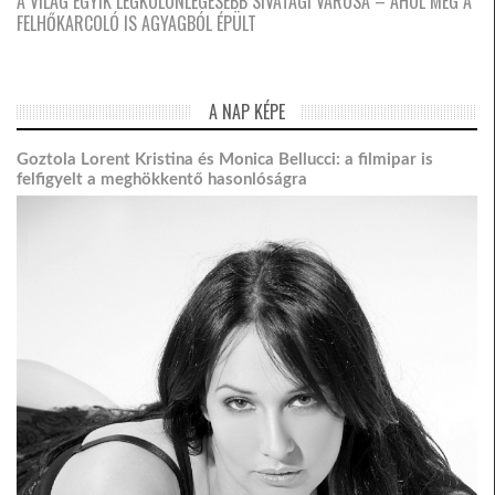
A VILÁG EGYIK LEGKÜLÖNLEGESEBB SIVATAGI VÁROSA – AHOL MÉG A
FELHŐKARCOLÓ IS AGYAGBÓL ÉPÜLT
A NAP KÉPE
Goztola Lorent Kristina és Monica Bellucci: a filmipar is
felfigyelt a meghökkentő hasonlóságra