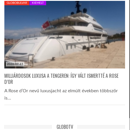
GLOBOBULVAR
KIEMELT
2026-07-15
MILLIÁRDOSOK LUXUSA A TENGEREN: ÍGY VÁLT ISMERTTÉ A ROSE
D’OR
A Rose d’Or nevű luxusjacht az elmúlt években többször
is…
GLOBOTV