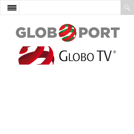
FŐOLDAL
AFRIKA
EURÓPA
ÁZSIA
ÉSZAK-AMERIKA
LATIN-AMERIKA