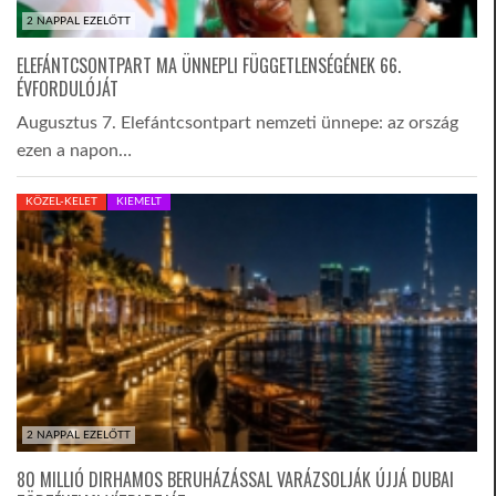
2 NAPPAL EZELŐTT
ELEFÁNTCSONTPART MA ÜNNEPLI FÜGGETLENSÉGÉNEK 66.
ÉVFORDULÓJÁT
Augusztus 7. Elefántcsontpart nemzeti ünnepe: az ország
ezen a napon…
KÖZEL-KELET
KIEMELT
2 NAPPAL EZELŐTT
80 MILLIÓ DIRHAMOS BERUHÁZÁSSAL VARÁZSOLJÁK ÚJJÁ DUBAI