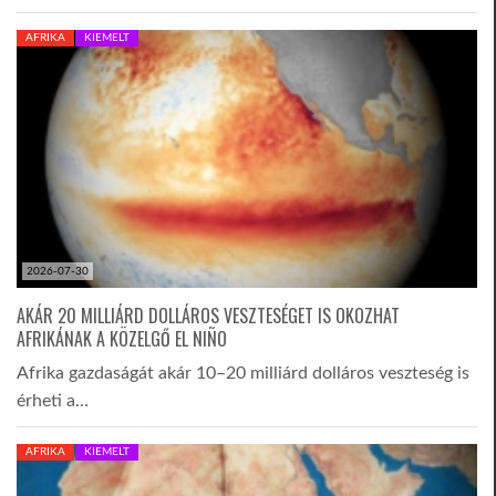
AFRIKA
KIEMELT
2026-07-30
AKÁR 20 MILLIÁRD DOLLÁROS VESZTESÉGET IS OKOZHAT
AFRIKÁNAK A KÖZELGŐ EL NIÑO
Afrika gazdaságát akár 10–20 milliárd dolláros veszteség is
érheti a…
AFRIKA
KIEMELT