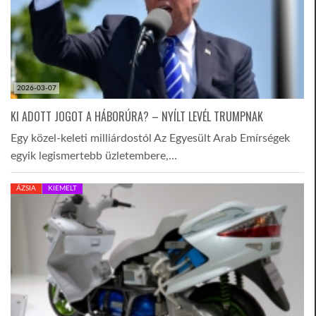
2026-03-07
KI ADOTT JOGOT A HÁBORÚRA? – NYÍLT LEVÉL TRUMPNAK
Egy közel-keleti milliárdostól Az Egyesült Arab Emírségek
egyik legismertebb üzletembere,…
ÁZSIA
KIEMELT