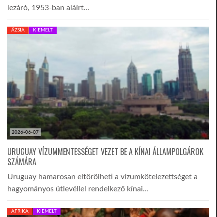
lezáró, 1953-ban aláírt…
ÁZSIA
KIEMELT
2026-06-07
URUGUAY VÍZUMMENTESSÉGET VEZET BE A KÍNAI ÁLLAMPOLGÁROK
SZÁMÁRA
Uruguay hamarosan eltörölheti a vízumkötelezettséget a
hagyományos útlevéllel rendelkező kínai…
AFRIKA
KIEMELT