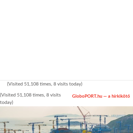
KÖZEL-KELET
AUSZTRÁLIA
A VILÁG ITTHON
MÉDIA
(Visited 51,108 times, 8 visits today)
(Visited 51,108 times, 8 visits
GloboPORT.hu — a hírkikötő
today)
GLOBOTV BP
HÍR3D