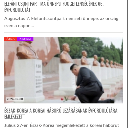
ELEFÁNTCSONTPART MA ÜNNEPLI FÜGGETLENSÉGÉNEK 66.
ÉVFORDULÓJÁT
LATIMO.HU
Augusztus 7. Elefántcsontpart nemzeti ünnepe: az ország
ezen a napon…
GLOBOBOOK
ÁZSIA
KIEMELT
2026-07-30
ÉSZAK-KOREA A KOREAI HÁBORÚ LEZÁRÁSÁNAK ÉVFORDULÓJÁRA
EMLÉKEZETT
Július 27-én Észak-Korea megemlékezett a koreai háborút