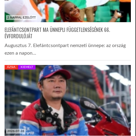
2 NAPPAL EZELŐTT
ELEFÁNTCSONTPART MA ÜNNEPLI FÜGGETLENSÉGÉNEK 66.
ÉVFORDULÓJÁT
Augusztus 7. Elefántcsontpart nemzeti ünnepe: az ország
ezen a napon…
ÁZSIA
KIEMELT
2026-07-26