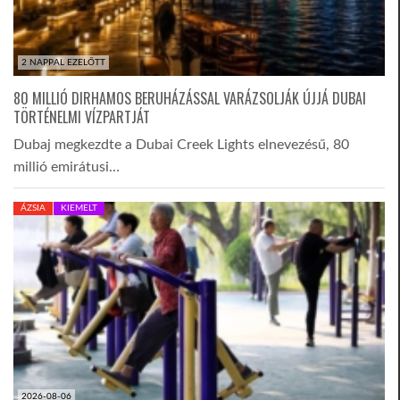
2 NAPPAL EZELŐTT
80 MILLIÓ DIRHAMOS BERUHÁZÁSSAL VARÁZSOLJÁK ÚJJÁ DUBAI
TÖRTÉNELMI VÍZPARTJÁT
Dubaj megkezdte a Dubai Creek Lights elnevezésű, 80
millió emirátusi…
ÁZSIA
KIEMELT
2026-08-06