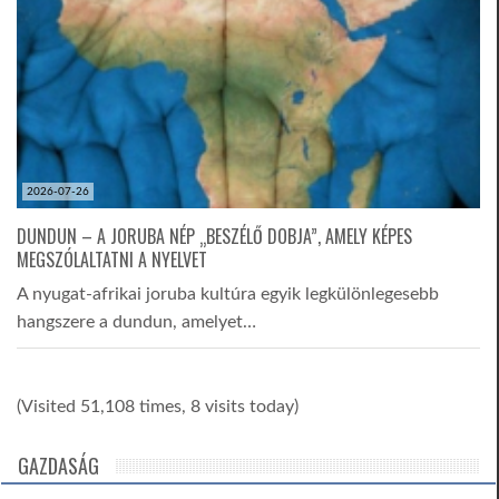
2026-07-26
DUNDUN – A JORUBA NÉP „BESZÉLŐ DOBJA”, AMELY KÉPES
MEGSZÓLALTATNI A NYELVET
A nyugat-afrikai joruba kultúra egyik legkülönlegesebb
hangszere a dundun, amelyet…
(Visited 51,108 times, 8 visits today)
GAZDASÁG